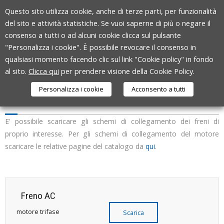
Skip
Questo sito utilizza cookie, anche di terze parti, per funzionalità
to
del sito e attività statistiche. Se vuoi saperne di più o negare il
content
consenso a tutti o ad alcuni cookie clicca sul pulsante
"Personalizza i cookie". È possibile revocare il consenso in
qualsiasi momento facendo clic sul link "Cookie policy" in fondo
al sito.
Clicca qui
per prendere visione della Cookie Policy.
Personalizza i cookie
Acconsento a tutti
SCHEMI COLLEGAMENTO
E' possibile scaricare gli schemi di collegamento dei freni di
proprio interesse. Per gli schemi di collegamento del motore
scaricare le relative pagine del catalogo da
qui
.
Freno AC
motore trifase
Scarica