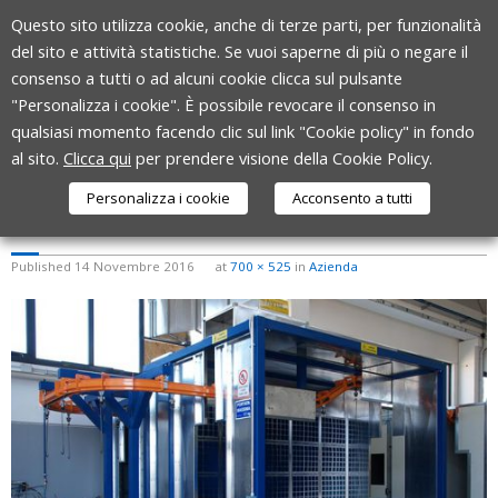
Skip
Questo sito utilizza cookie, anche di terze parti, per funzionalità
to
del sito e attività statistiche. Se vuoi saperne di più o negare il
content
consenso a tutti o ad alcuni cookie clicca sul pulsante
"Personalizza i cookie". È possibile revocare il consenso in
qualsiasi momento facendo clic sul link "Cookie policy" in fondo
al sito.
Clicca qui
per prendere visione della Cookie Policy.
Personalizza i cookie
Acconsento a tutti
ZPMOTORI-LAVORAZIONI
Published
14 Novembre 2016
at
700 × 525
in
Azienda