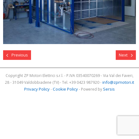
Previous
Next
Copyright ZP Motori Elettrici s.r.l. - P.IVA 03540070269 - Via Val dei Faveri,
info@zpmotori.it
28 - 31049 Valdobbiadene (TV) - Tel. +39 0423 987920 -
Privacy Policy
Cookie Policy
Sersis
-
- Powered by