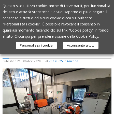
Skip
Questo sito utilizza cookie, anche di terze parti, per funzionalità
to
del sito e attività statistiche. Se vuoi saperne di più o negare il
content
consenso a tutti o ad alcuni cookie clicca sul pulsante
"Personalizza i cookie". È possibile revocare il consenso in
qualsiasi momento facendo clic sul link "Cookie policy" in fondo
al sito.
Clicca qui
per prendere visione della Cookie Policy.
Personalizza i cookie
Acconsento a tutti
ZP-MOTORI-ELETTRICI-SALA-PROVE
Published
26 Ottobre 2020
at
700 × 525
in
Azienda