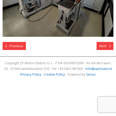
Previous
Next
Copyright ZP Motori Elettrici s.r.l. - P.IVA 03540070269 - Via Val dei Faveri,
info@zpmotori.it
28 - 31049 Valdobbiadene (TV) - Tel. +39 0423 987920 -
Privacy Policy
Cookie Policy
Sersis
-
- Powered by